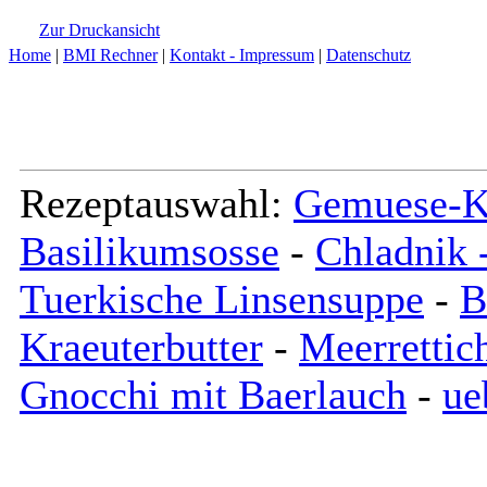
Zur Druckansicht
Home
|
BMI Rechner
|
Kontakt - Impressum
|
Datenschutz
Rezeptauswahl:
Gemuese-Ka
Basilikumsosse
-
Chladnik 
Tuerkische Linsensuppe
-
B
Kraeuterbutter
-
Meerrettic
Gnocchi mit Baerlauch
-
ue