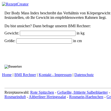
Der
B
ody
M
ass
I
ndex beschreibt das Verhältnis von Körpergewich
festzustellen, ob Ihr Gewicht im empfehlenswerten Rahmen liegt.
Du bist unsicher? Dann befrage unseren BMI Rechner:
Gewicht:
in kg
Größe:
in cm
Home
|
BMI Rechner
|
Kontakt - Impressum
|
Datenschutz
Rezeptauswahl:
Rote Spitzchen
-
Gefuellte, frittierte Salbeiblaetter
-
Rosmarinduft
-
Altberliner Heringssalat
-
Rosmarin-Haehnchen
-
Gr