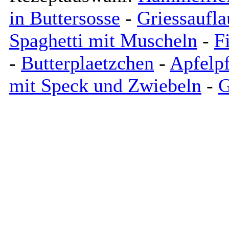
in Buttersosse
-
Griessaufl
Spaghetti mit Muscheln
-
F
-
Butterplaetzchen
-
Apfelp
mit Speck und Zwiebeln
-
G