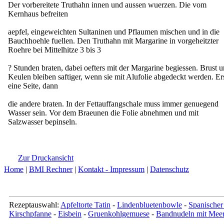
Der vorbereitete Truthahn innen und aussen wuerzen. Die vom
Kernhaus befreiten
aepfel, eingeweichten Sultaninen und Pflaumen mischen und in die
Bauchhoehle fuellen. Den Truthahn mit Margarine in vorgeheitzter
Roehre bei Mittelhitze 3 bis 3
? Stunden braten, dabei oefters mit der Margarine begiessen. Brust 
Keulen bleiben saftiger, wenn sie mit Alufolie abgedeckt werden. Er
eine Seite, dann
die andere braten. In der Fettauffangschale muss immer genuegend
Wasser sein. Vor dem Braeunen die Folie abnehmen und mit
Salzwasser bepinseln.
Zur Druckansicht
Home
|
BMI Rechner
|
Kontakt - Impressum
|
Datenschutz
Rezeptauswahl:
Apfeltorte Tatin
-
Lindenbluetenbowle
-
Spanischer
Kirschpfanne
-
Eisbein
-
Gruenkohlgemuese
-
Bandnudeln mit Meer