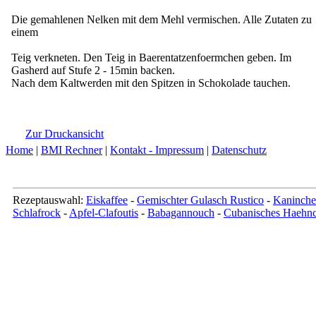
Die gemahlenen Nelken mit dem Mehl vermischen. Alle Zutaten zu
einem
Teig verkneten. Den Teig in Baerentatzenfoermchen geben. Im
Gasherd auf Stufe 2 - 15min backen.
Nach dem Kaltwerden mit den Spitzen in Schokolade tauchen.
Zur Druckansicht
Home
|
BMI Rechner
|
Kontakt - Impressum
|
Datenschutz
Rezeptauswahl:
Eiskaffee
-
Gemischter Gulasch Rustico
-
Kaninche
Schlafrock
-
Apfel-Clafoutis
-
Babagannouch
-
Cubanisches Haehn