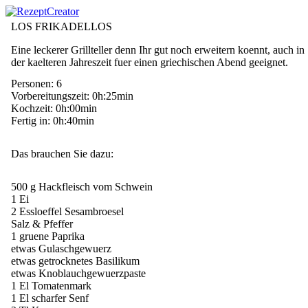
LOS FRIKADELLOS
Eine leckerer Grillteller denn Ihr gut noch erweitern koennt, auch in
der kaelteren Jahreszeit fuer einen griechischen Abend geeignet.
Personen: 6
Vorbereitungszeit: 0h:25min
Kochzeit: 0h:00min
Fertig in: 0h:40min
Das brauchen Sie dazu:
500 g Hackfleisch vom Schwein
1 Ei
2 Essloeffel Sesambroesel
Salz & Pfeffer
1 gruene Paprika
etwas Gulaschgewuerz
etwas getrocknetes Basilikum
etwas Knoblauchgewuerzpaste
1 El Tomatenmark
1 El scharfer Senf