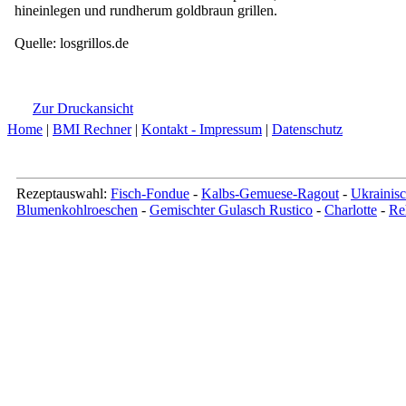
hineinlegen und rundherum goldbraun grillen.
Quelle: losgrillos.de
Zur Druckansicht
Home
|
BMI Rechner
|
Kontakt - Impressum
|
Datenschutz
Rezeptauswahl:
Fisch-Fondue
-
Kalbs-Gemuese-Ragout
-
Ukrainis
Blumenkohlroeschen
-
Gemischter Gulasch Rustico
-
Charlotte
-
Re