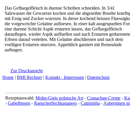
Das Gefluegelfleisch in duenne Scheiben schneiden. In 3/41
Salzwasser die Gewuerze kochen und die abgeseihte Bruehe kraefti
mit Essig und Zucker wuerzen. In dieser kochend heissen Fluessigke
die vorgeweichte Gelatine aufloesen. In einer kalt ausgespuelten Fo
eine duenne Schicht Aspik erstarren lassen, das Gefluegelfleisch
darauflegen, wieder Aspik auffuellen und nach Erstarren geduenstet
Erbsen darauf verteilen. Mit Gelatine abschliessen und nach dem
voelligen Erstarren stuerzen. Appetitlich garniert mit Remoulade
auftragen.
Zur Druckansicht
Home
|
BMI Rechner
|
Kontakt - Impressum
|
Datenschutz
Rezeptauswahl:
Mohn-Gigis polnische Art
-
Cranachan-Creme
-
Ka
-
Gabelbissen
-
Raeucherfischkanapees
-
Caipirinha
-
Auberginen m