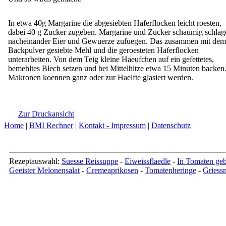
In etwa 40g Margarine die abgesiebten Haferflocken leicht roesten,
dabei 40 g Zucker zugeben. Margarine und Zucker schaumig schlag
nacheinander Eier und Gewuerze zufuegen. Das zusammen mit dem
Backpulver gesiebte Mehl und die geroesteten Haferflocken
unterarbeiten. Von dem Teig kleine Haeufchen auf ein gefettetes,
bemehltes Blech setzen und bei Mittelhitze etwa 15 Minuten backen.
Makronen koennen ganz oder zur Haelfte glasiert werden.
Zur Druckansicht
Home
|
BMI Rechner
|
Kontakt - Impressum
|
Datenschutz
Rezeptauswahl:
Suesse Reissuppe
-
Eiweissflaedle
-
In Tomaten geb
Geeister Melonensalat
-
Cremeaprikosen
-
Tomatenheringe
-
Griess