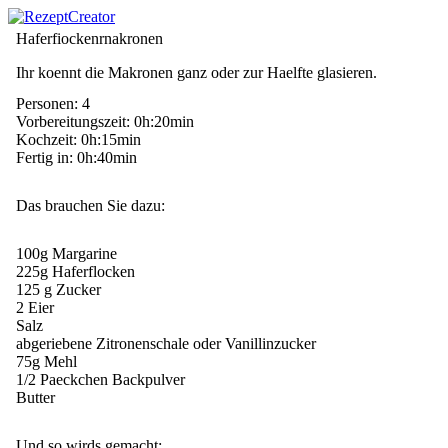
Haferfiockenrnakronen
Ihr koennt die Makronen ganz oder zur Haelfte glasieren.
Personen: 4
Vorbereitungszeit: 0h:20min
Kochzeit: 0h:15min
Fertig in: 0h:40min
Das brauchen Sie dazu:
100g Margarine
225g Haferflocken
125 g Zucker
2 Eier
Salz
abgeriebene Zitronenschale oder Vanillinzucker
75g Mehl
1/2 Paeckchen Backpulver
Butter
Und so wirds gemacht: