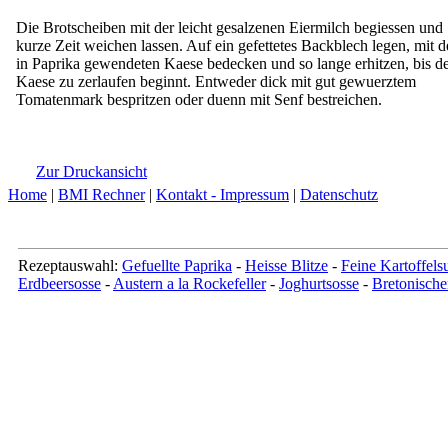
Die Brotscheiben mit der leicht gesalzenen Eiermilch begiessen und
kurze Zeit weichen lassen. Auf ein gefettetes Backblech legen, mit 
in Paprika gewendeten Kaese bedecken und so lange erhitzen, bis d
Kaese zu zerlaufen beginnt. Entweder dick mit gut gewuerztem
Tomatenmark bespritzen oder duenn mit Senf bestreichen.
Zur Druckansicht
Home
|
BMI Rechner
|
Kontakt - Impressum
|
Datenschutz
Rezeptauswahl:
Gefuellte Paprika
-
Heisse Blitze
-
Feine Kartoffels
Erdbeersosse
-
Austern a la Rockefeller
-
Joghurtsosse
-
Bretonisch