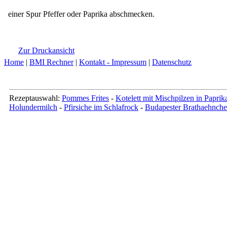
einer Spur Pfeffer oder Paprika abschmecken.
Zur Druckansicht
Home
|
BMI Rechner
|
Kontakt - Impressum
|
Datenschutz
Rezeptauswahl:
Pommes Frites
-
Kotelett mit Mischpilzen in Papri
Holundermilch
-
Pfirsiche im Schlafrock
-
Budapester Brathaehnch