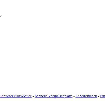
,
Genueser Nuss-Sauce
-
Schnelle Vorspeisenplatte
-
Leberrouladen
-
Pi