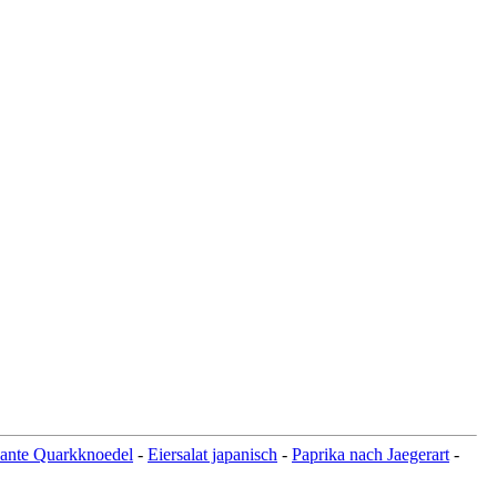
kante Quarkknoedel
-
Eiersalat japanisch
-
Paprika nach Jaegerart
-