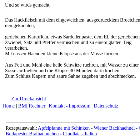
Und so wirds gemacht:
Das Hackfleisch mit dem eingeweichten, ausgedruecktem Broetchen
den gekochten,
geriebenen Kartoffeln, etwas Sardellenpaste, dem Ei, der geriebenen
Zwiebel, Salz und Pfeffer vermischen und zu einem glatten Teig
verarbeiten.
Mit nassen Haenden kleine Klopse aus der Masse formen.
Aus Fett und Mehl eine helle Schwitze ruehren, mit Wasser zu einer
Sosse auffuellen und die Klopse 30 Minuten darin kochen.
Zum Schluss Kapern und saure Sahne zugeben und abschmecken.
Zur Druckansicht
Home
|
BMI Rechner
|
Kontakt - Impressum
|
Datenschutz
Rezeptauswahl:
Apfelpfanne mit Schinken
-
Wiener Backhaehnel
-
Budapester Brathaehnchen
-
Cipollata - Italien