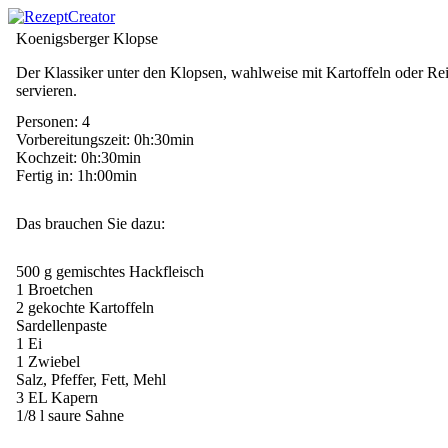
Koenigsberger Klopse
Der Klassiker unter den Klopsen, wahlweise mit Kartoffeln oder Re
servieren.
Personen: 4
Vorbereitungszeit: 0h:30min
Kochzeit: 0h:30min
Fertig in: 1h:00min
Das brauchen Sie dazu:
500 g gemischtes Hackfleisch
1 Broetchen
2 gekochte Kartoffeln
Sardellenpaste
1 Ei
1 Zwiebel
Salz, Pfeffer, Fett, Mehl
3 EL Kapern
1/8 l saure Sahne