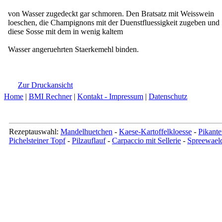
von Wasser zugedeckt gar schmoren. Den Bratsatz mit Weisswein
loeschen, die Champignons mit der Duenstfluessigkeit zugeben und
diese Sosse mit dem in wenig kaltem
Wasser angeruehrten Staerkemehl binden.
Zur Druckansicht
Home
|
BMI Rechner
|
Kontakt - Impressum
|
Datenschutz
Rezeptauswahl:
Mandelhuetchen
-
Kaese-Kartoffelkloesse
-
Pikante
Pichelsteiner Topf
-
Pilzauflauf
-
Carpaccio mit Sellerie
-
Spreewaeld